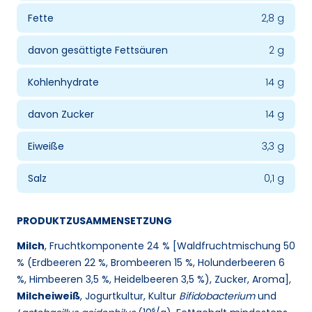
Fette
2,8 g
davon gesättigte Fettsäuren
2 g
Kohlenhydrate
14 g
davon Zucker
14 g
Eiweiße
3,3 g
Salz
0,1 g
PRODUKTZUSAMMENSETZUNG
Milch
, Fruchtkomponente 24 % [Waldfruchtmischung 50
% (Erdbeeren 22 %, Brombeeren 15 %, Holunderbeeren 6
%, Himbeeren 3,5 %, Heidelbeeren 3,5 %), Zucker, Aroma],
Milcheiweiß
, Jogurtkultur, Kultur
Bifidobacterium
und