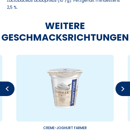
Lactobacillus acidophilus
(10⁶/g). Fettgehalt mindestens
2,5 %.
WEITERE
GESCHMACKSRICHTUNGEN
CREME-JOGHURT FARMER