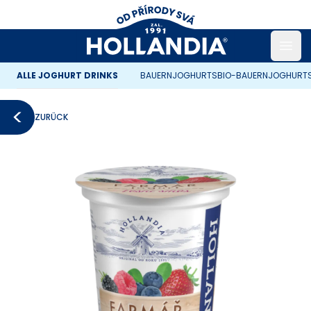
Open
ALLE JOGHURT DRINKS
BAUERNJOGHURTS
BIO-BAUERNJOGHURT
ZURÜCK