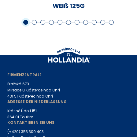
WEIß 125G
FIRMENZENTRALE
Pražská 673
Miřetice u Klášterce nad Ohří
431 51 Klášterec nad Ohří
ADRESSE DER NIEDERLASSUNG
Krásné Údolí 151
364 01 Toužim
KONTAKTIEREN SIE UNS
(+420) 353 300 403