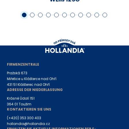
FIRMENZENTRALE
Pražská 673
Miřetice u Klášterce nad Ohří
431 51 Klášterec nad Ohří
ADRESSE DER NIEDERLASSUNG
Krásné Údolí 151
364 01 Toužim
KONTAKTIEREN SIE UNS
(+420) 353 300 403
hollandia@hollandia.cz
ERHALTEN SIE AKTUELLE INFORMATIONEN PER E-