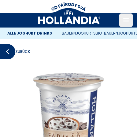
Open
ALLE JOGHURT DRINKS
BAUERNJOGHURTS
BIO-BAUERNJOGHURT
ZURÜCK