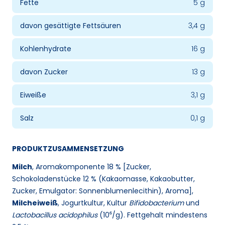
Fette
5 g
davon gesättigte Fettsäuren
3,4 g
Kohlenhydrate
16 g
davon Zucker
13 g
Eiweiße
3,1 g
Salz
0,1 g
PRODUKTZUSAMMENSETZUNG
Milch
, Aromakomponente 18 % [Zucker,
Schokoladenstücke 12 % (Kakaomasse, Kakaobutter,
Zucker, Emulgator: Sonnenblumenlecithin), Aroma],
Milcheiweiß
, Jogurtkultur, Kultur
Bifidobacterium
und
Lactobacillus acidophilus
(10⁶/g). Fettgehalt mindestens