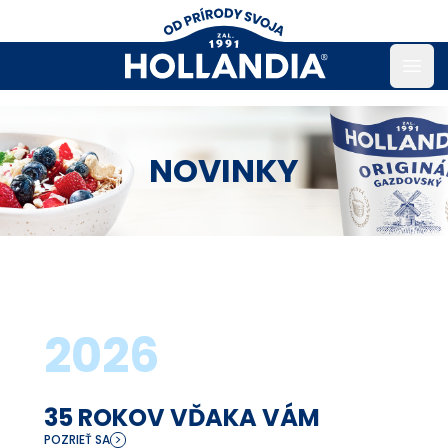
Open
NOVINKY
2026
35 ROKOV VĎAKA VÁM
POZRIEŤ SA