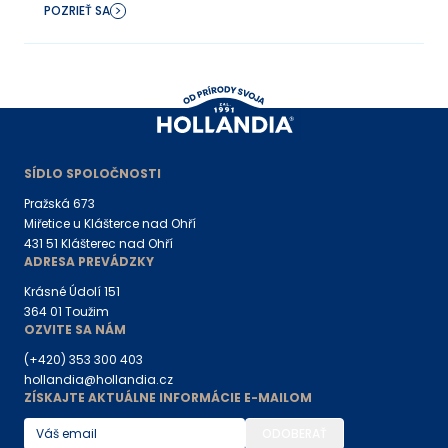
POZRIEŤ SA
SÍDLO SPOLOČNOSTI
Pražská 673
Miřetice u Klášterce nad Ohří
431 51 Klášterec nad Ohří
ADRESA PREVÁDZKY
Krásné Údolí 151
364 01 Toužim
OZVITE SA NÁM
(+420) 353 300 403
hollandia@hollandia.cz
ZÍSKAJTE AKTUÁLNE INFORMÁCIE E-MAILOM
ODOBERAŤ